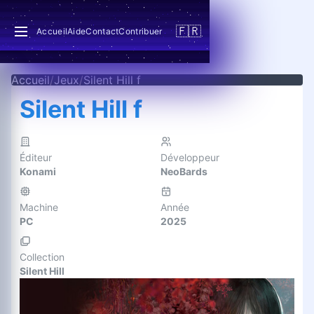
🇫🇷
Accueil
Aide
Contact
Contribuer
Accueil
/
Jeux
/
Silent Hill f
Silent Hill f
Éditeur
Développeur
Konami
NeoBards
Machine
Année
PC
2025
Collection
Silent Hill