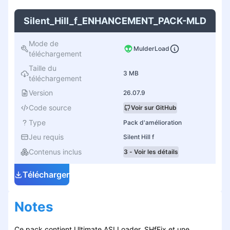
Silent_Hill_f_ENHANCEMENT_PACK-MLD
Mode de
MulderLoad
téléchargement
Taille du
3 MB
téléchargement
Version
26.07.9
Code source
Voir sur GitHub
Type
Pack d'amélioration
Jeu requis
Silent Hill f
Contenus inclus
3 - Voir les détails
Télécharger
Notes
Ce pack contient Ultimate ASI Loader, SHfFix et une