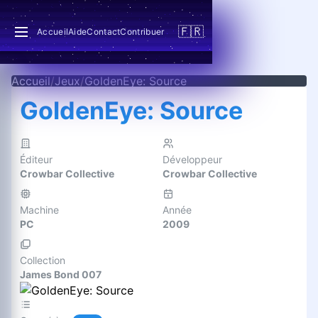
🇫🇷
Accueil
Aide
Contact
Contribuer
Accueil
/
Jeux
/
GoldenEye: Source
GoldenEye: Source
Éditeur
Développeur
Crowbar Collective
Crowbar Collective
Machine
Année
PC
2009
Collection
James Bond 007