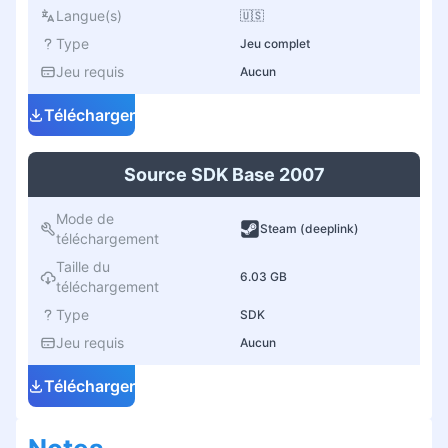
Langue(s)
🇺🇸
Type
Jeu complet
Jeu requis
Aucun
Télécharger
Source SDK Base 2007
Mode de
Steam (deeplink)
téléchargement
Taille du
6.03 GB
téléchargement
Type
SDK
Jeu requis
Aucun
Télécharger