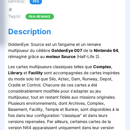
Genre(s)
:
FPS
Tag(s)
:
FAN-REMAKE
Description
GoldenEye: Source est un fangame et un remake
multijoueur du célèbre
GoldenEye 007
de la
Nintendo 64
,
réimaginé grâce au
moteur Source
(Half-Life 2).
Les cartes multijoueurs classiques telles que
Complex
,
Library
et
Facility
sont accompagnées de cartes inspirées
du mode solo tel que Silo, Aztec, Dam, Runway, Depot,
Cradle et Control. Chacune de ces cartes a été
considérablement modifiée pour s'adapter au jeu
multijoueur, tout en restant fidèle aux missions originales.
Plusieurs environnements, dont Archives, Complex,
Basement, Facility, Temple et Bunker, sont disponibles à la
fois dans leur configuration "classique" et dans leurs
versions repensées. Par ailleurs, certaines cartes de la
version N64 apparaissent uniquement dans leur version