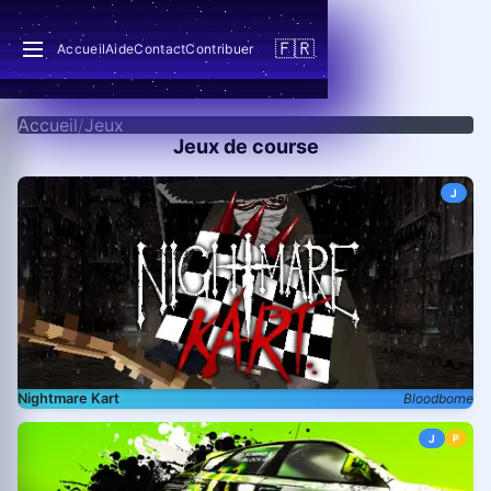
🇫🇷
Accueil
Aide
Contact
Contribuer
Accueil
/
Jeux
Jeux de course
J
Nightmare Kart
Bloodborne
J
P