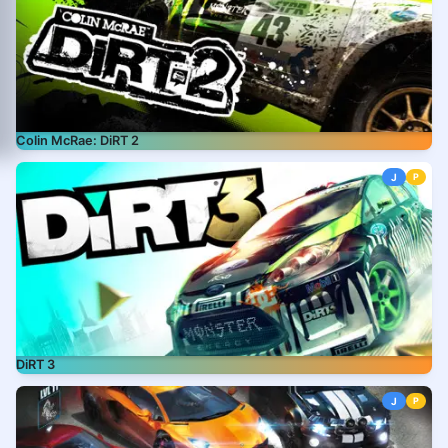
Colin McRae: DiRT 2
J
P
DiRT 3
J
P