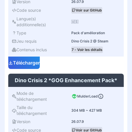
Version
26.07.9
Code source
Voir sur GitHub
Langue(s)
🇺🇸
additionnelle(s)
Type
Pack d'amélioration
Jeu requis
Dino Crisis 2 @ Steam
Contenus inclus
7 - Voir les détails
Télécharger
Dino Crisis 2 *GOG Enhancement Pack*
Mode de
MulderLoad
téléchargement
Taille du
304 MB ~ 427 MB
téléchargement
Version
26.07.9
Code source
Voir sur GitHub