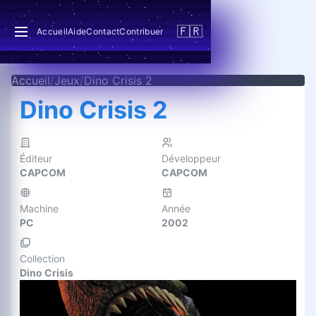
🇫🇷
Accueil
Aide
Contact
Contribuer
Accueil
/
Jeux
/
Dino Crisis 2
Dino Crisis 2
Éditeur
Développeur
CAPCOM
CAPCOM
Machine
Année
PC
2002
Collection
Dino Crisis