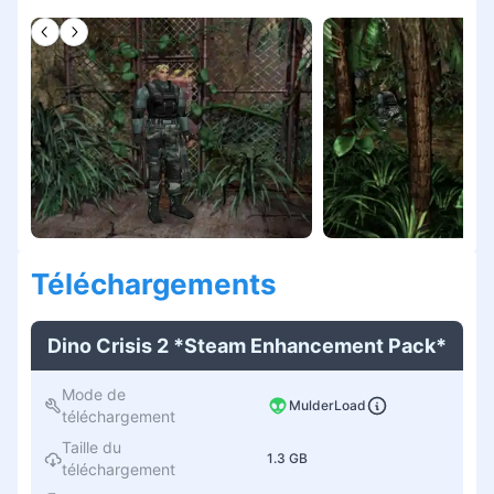
Téléchargement
s
Dino Crisis 2 *Steam Enhancement Pack*
Mode de
MulderLoad
téléchargement
Taille du
1.3 GB
téléchargement