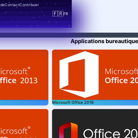
ide
Contact
Contribuer
🇫🇷
FR
Applications bureautiqu
Microsoft Office 2016